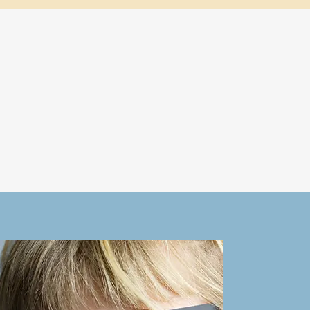
enlose
en.