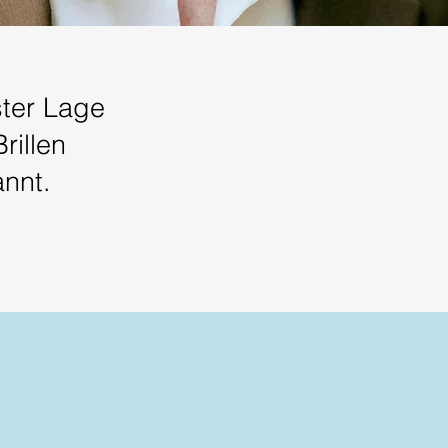
ter Lage
rillen
annt.