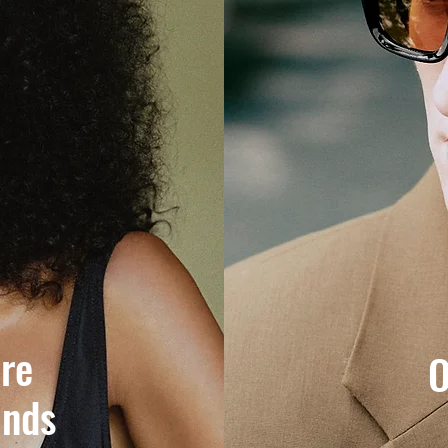
ere
O
ands