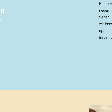
Entdeck
en
neuem L
Sehen.
r
wir Ihn
spannen
freuen 