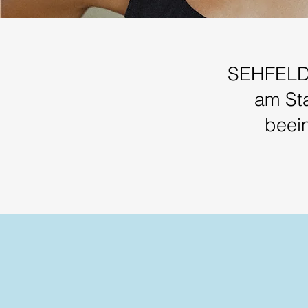
SEHFELDE
am Sta
beein