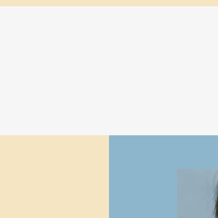
baren Sie einen Termin für eine kost
atung in unserer Filiale am Stadelhof
Termin vereinbaren