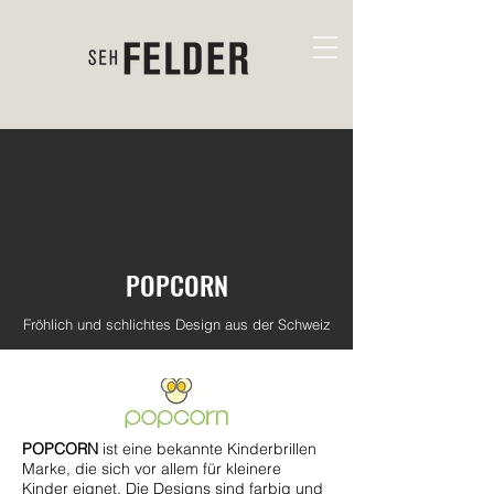
POPCORN
Fröhlich und schlichtes Design aus der Schweiz
POPCORN
ist eine bekannte Kinderbrillen
Marke, die sich vor allem für kleinere
Kinder eignet. Die Designs sind farbig und