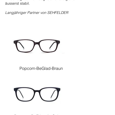
äusserst stabil.
Langjähriger Partner von SEHFELDER
Popcorn-BeGlad-Braun