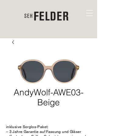
AndyWolf-AWE03-
Beige
inklusive Sorglos-Paket:
– 3 Jahre Garantie auf Fassung und Gläser