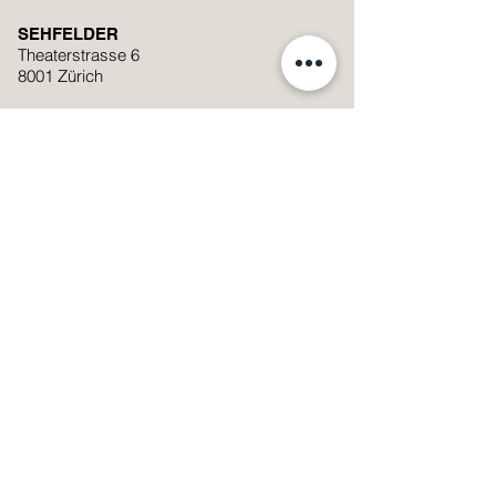
SEHFELDER
Theaterstrasse 6
8001 Zürich
+41 (0)44 251 74 06
mail@sehfelder.ch
Standort auf Google Maps anzeigen
Öffnungszeiten
Montag - Freitag: 09:00 – 19:00
Samstag: 09:00 – 17:00
Samstag
08.08.2026
: 9:00 -13:00
Streetparade
SMS Linsenservice Nummer
076 601 29 20