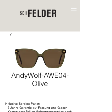
AndyWolf-AWE04-
Olive
inklusive Sorglos-Paket:
– 3 Jahre Garantie auf Fassung und Gläser
– Kostenloser Brillen Geburtstagsservice nach