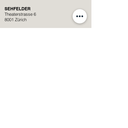
SEHFELDER
Theaterstrasse 6
8001 Zürich
+41 (0)44 251 74 06
mail@sehfelder.ch
Standort auf Google Maps anzeigen
Öffnungszeiten
Montag - Freitag: 09:00 – 19:00
Samstag: 09:00 – 17:00
Samstag
08.08.2026
: 9:00 -13:00
Streetparade
SMS Linsenservice Nummer
076 601 29 20