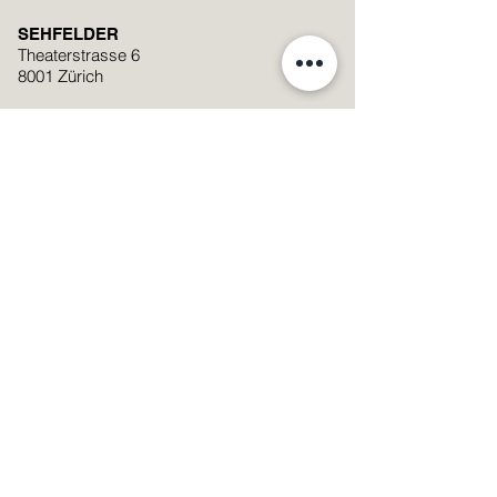
SEHFELDER
Theaterstrasse 6
8001 Zürich
+41 (0)44 251 74 06
mail@sehfelder.ch
Standort auf Google Maps anzeigen
Öffnungszeiten
Montag - Freitag: 09:00 – 19:00
Samstag: 09:00 – 17:00
Samstag
08.08.2026
: 9:00 -13:00
Streetparade
SMS Linsenservice Nummer
076 601 29 20