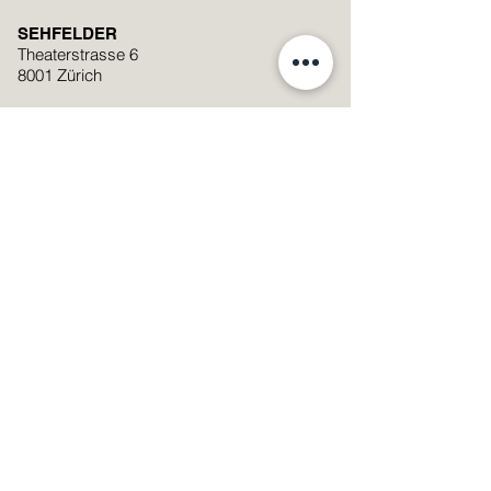
SEHFELDER
Theaterstrasse 6
8001 Zürich
+41 (0)44 251 74 06
mail@sehfelder.ch
Standort auf Google Maps anzeigen
Öffnungszeiten
Montag - Freitag: 09:00 – 19:00
Samstag: 09:00 – 17:00
Samstag
08.08.2026
: 9:00 -13:00
Streetparade
SMS Linsenservice Nummer
076 601 29 20