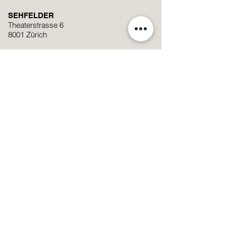
SEHFELDER
Theaterstrasse 6
8001 Zürich
+41 (0)44 251 74 06
mail@sehfelder.ch
Standort auf Google Maps anzeigen
Öffnungszeiten
Montag - Freitag: 09:00 – 19:00
Samstag: 09:00 – 17:00
Samstag
08.08.2026
: 9:00 -13:00
Streetparade
SMS Linsenservice Nummer
076 601 29 20