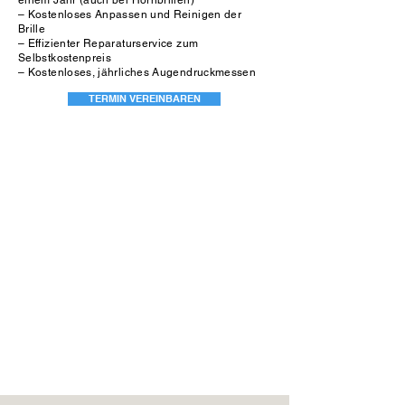
einem Jahr (auch bei Hornbrillen)
– Kostenloses Anpassen und Reinigen der
Brille
– Effizienter Reparaturservice zum
Selbstkostenpreis
– Kostenloses, jährliches Augendruckmessen
TERMIN VEREINBAREN