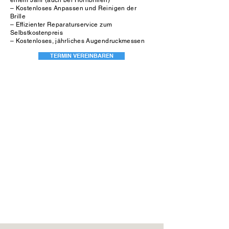
einem Jahr (auch bei Hornbrillen)
– Kostenloses Anpassen und Reinigen der
Brille
– Effizienter Reparaturservice zum
Selbstkostenpreis
– Kostenloses, jährliches Augendruckmessen
TERMIN VEREINBAREN