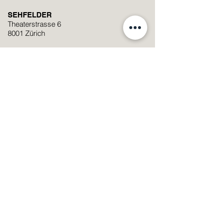
SEHFELDER
Theaterstrasse 6
8001 Zürich
+41 (0)44 251 74 06
mail@sehfelder.ch
Standort auf Google Maps anzeigen
Öffnungszeiten
Montag - Freitag: 09:00 – 19:00
Samstag: 09:00 – 17:00
Samstag
08.08.2026
: 9:00 -13:00
Streetparade
SMS Linsenservice Nummer
076 601 29 20