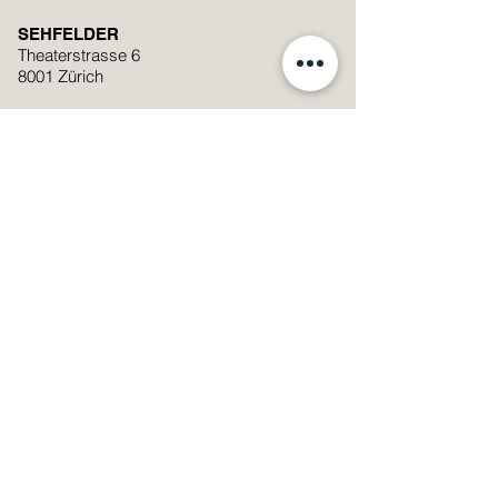
SEHFELDER
Theaterstrasse 6
8001 Zürich
+41 (0)44 251 74 06
mail@sehfelder.ch
Standort auf Google Maps anzeigen
Öffnungszeiten
Montag - Freitag: 09:00 – 19:00
Samstag: 09:00 – 17:00
Samstag
08.08.2026
: 9:00 -13:00
Streetparade
SMS Linsenservice Nummer
076 601 29 20