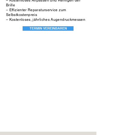
– Kostenloses Anpassen und Reinigen der
Brille
– Effizienter Reparaturservice zum
Selbstkostenpreis
– Kostenloses, jährliches Augendruckmessen
TERMIN VEREINBAREN