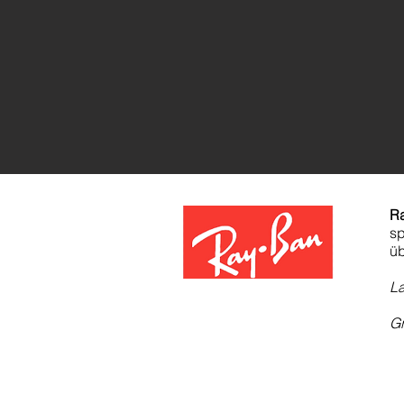
R
sp
üb
L
Gr